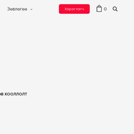
0
Зөвлөгөө
Хэрэглэгч
ЗӨВ ХООЛЛОЛТ