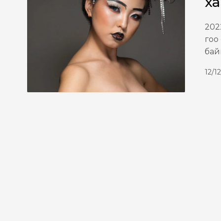
ха
202
гоо
бай
12/1