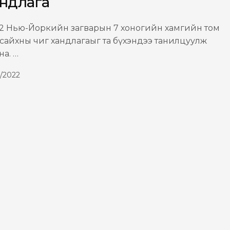
ндлага
2 Нью-Йоркийн загварын 7 хоногийн хамгийн том
 сайхны чиг хандлагаыг та бүхэндээ танилцуулж
на. …
2/2022