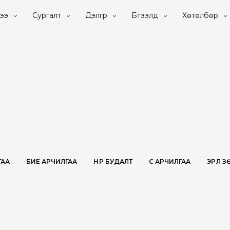
ээ
Сургалт
Дэлгүүр
Бүтээлүүд
Хөтөлбөр
ГАА
БИЕ АРЧИЛГАА
НҮҮР БУДАЛТ
ҮС АРЧИЛГАА
ЭРҮҮЛ 