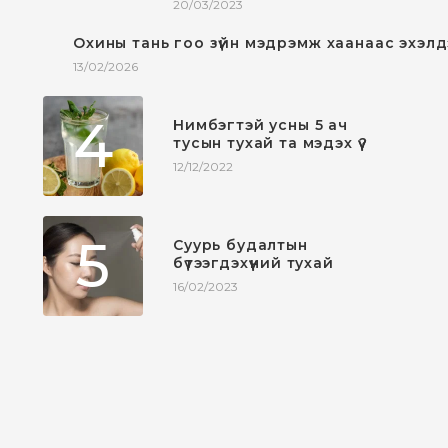
20/03/2023
3
Охины тань гоо зүйн мэдрэмж хаанаас эхэлд
13/02/2026
4
Нимбэгтэй усны 5 ач
тусын тухай та мэдэх үү?
12/12/2022
5
Суурь будалтын
бүтээгдэхүүний тухай
16/02/2023