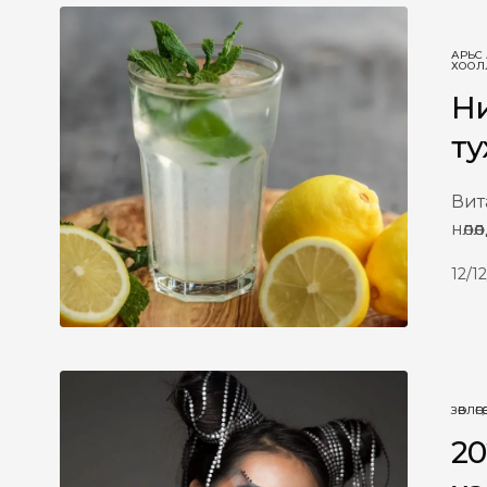
АРЬС
ХООЛ
Ни
ту
Вит
нөлө
12/1
ЗӨВЛӨГӨӨ
,
20