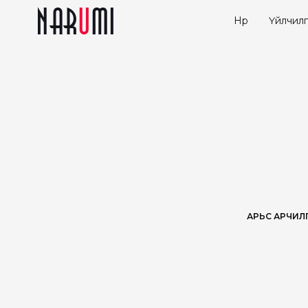
Нүүр
Үйлчилг
АРЬС АРЧИЛ