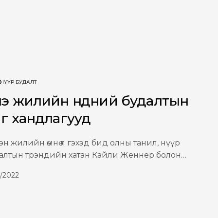
НҮҮР БУДАЛТ
э жилийн нүдний будалтын
г хандлагууд
эн жилийн өмнө л гэхэд бид олны танил, нүүр
алтын трэндийн хатан Кайли Женнер болон…
2/2022