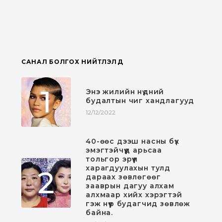
САНАЛ БОЛГОХ НИЙТЛЭЛҮҮД
1
Энэ жилийн нүдний
будалтын чиг хандлагууд
12/12/2022
40-өөс дээш насны бүх
эмэгтэйчүүд арьсаа
тольгор эрүүл
харагдуулахын тулд
2
дараах зөвлөгөөг
зааврын дагуу алхам
алхмаар хийх хэрэгтэй
гэж нүүр будагчид зөвлөж
байна.