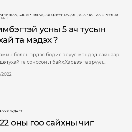
 АРЧИЛГАА
,
БИЕ АРЧИЛГАА
,
ЗӨВЛӨГӨӨ
,
НҮҮР БУДАЛТ
,
ҮС АРЧИЛГАА
,
ЭРҮҮЛ ЗӨВ
ЛОЛТ
мбэгтэй усны 5 ач тусын
хай та мэдэх үү?
амин болон эрдэс бодис эрүүл мэндэд сайнаар
өлдөг тухай та сонссон л байх.Хэрвээ та эрүүл…
2/2022
НҮҮР БУДАЛТ
22 оны гоо сайхны чиг