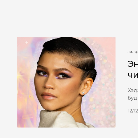
ЗӨВЛӨГӨӨ
,
Эн
чи
Хэд
буд
12/1