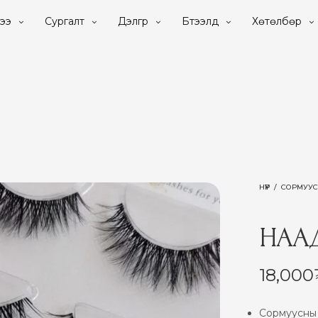
ээ
Сургалт
Дэлгүүр
Бүтээлүүд
Хөтөлбөр
НҮҮР
/
СОРМУУ
НААД
18,000
Сормуусны а