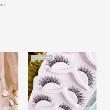
сна
OUT OF STOCK