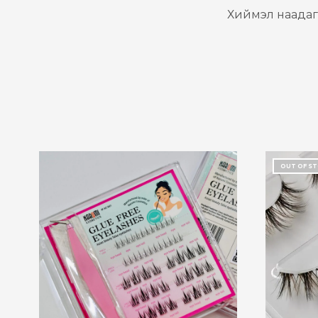
Хиймэл наадаг 
OUT OF S