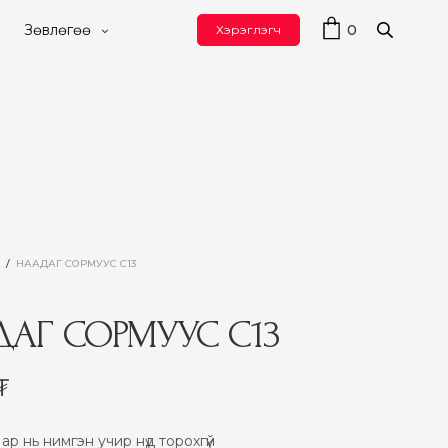
0
Зөвлөгөө
Хэрэглэгч
С
/
НААДАГ СОРМУУС C13
АГ СОРМУУС C13
₮
р нь нимгэн учир нүд торохгүй