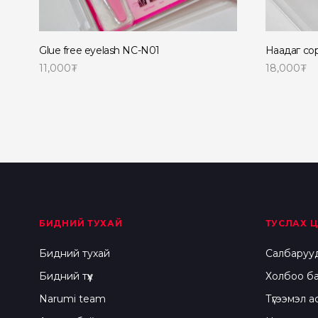
Glue free eyelash NC-N01
Наадаг со
11,000
₮
18,000
₮
Сагсанд нэмэх
Read mor
БИДНИЙ ТУХАЙ
ТУСЛАХ Ц
Бидний тухай
Салбаруу
Бидний түүх
Холбоо б
Narumi team
Түгээмэл а