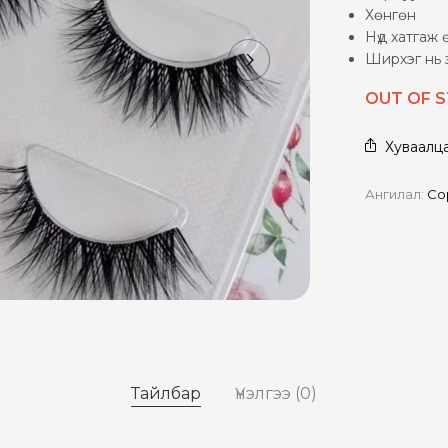
Хөнгөн
Нүд хатгаж ө
Ширхэг нь 
OUT OF 
Хуваалц
Ангилал:
Со
Тайлбар
Үнэлгээ (0)