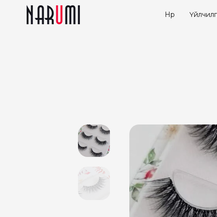
Нүүр
Үйлчилг