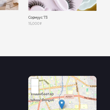
Сормуус 73
15,000
₮
Read more
+
−