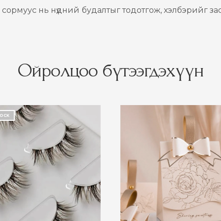
сормуус нь нүдний будалтыг тодотгож, хэлбэрийг за
Ойролцоо бүтээгдэхүүн
TOCK