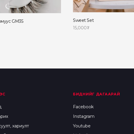
Sweet Set
рмуус GM35
15,000
₮
Сагсанд нэмэх
e
ЭС
БИДНИЙГ ДАГААРАЙ
д
Facebook
арих
Instagram
суулт, хариулт
Youtube