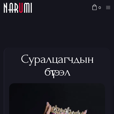
0
Суралцагчдын
бүтээл