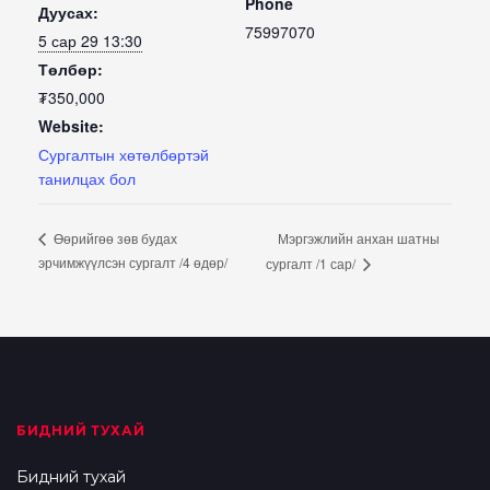
Phone
Дуусах:
75997070
5 сар 29 13:30
Төлбөр:
₮350,000
Website:
Сургалтын хөтөлбөртэй
танилцах бол
Мэргэжлийн анхан шатны
Өөрийгөө зөв будах
эрчимжүүлсэн сургалт /4 өдөр/
сургалт /1 сар/
БИДНИЙ ТУХАЙ
Бидний тухай