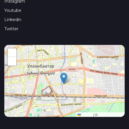
Instagram
Youtube
Linkedin
Twitter
+
−
Leaflet
|
©
OpenStreetMap