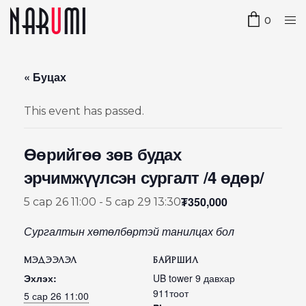
0
« Буцах
This event has passed.
Өөрийгөө зөв будах
эрчимжүүлсэн сургалт /4 өдөр/
₮350,000
5 сар 26 11:00
-
5 сар 29 13:30
Сургалтын хөтөлбөртэй танилцах бол
МЭДЭЭЛЭЛ
БАЙРШИЛ
Эхлэх:
UB tower 9 давхар
911тоот
5 сар 26 11:00