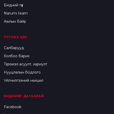
Бидний түүх
Narumi team
Ажлын байр
ТУСЛАХ ЦЭС
Салбарууд
Холбоо барих
Түгээмэл асуулт, хариулт
Нууцлалын бодлого
Үйлчилгээний нөхцөл
БИДНИЙГ ДАГААРАЙ
Facebook