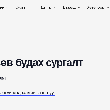
ээ
Сургалт
Дэлгүүр
Бүтээлүүд
Хөтөлбөр
өв будах сургалт
0MNT
энгүй мэдээллийг авна уу.