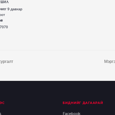
РШИЛ
ower 9 давхар
оот
ne
7070
ургалт
Мэрг
ЭС
БИДНИЙГ ДАГААРАЙ
д
Facebook