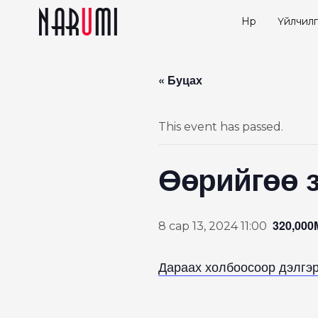
Нүүр
Үйлчилг
« Буцах
This event has passed.
Өөрийгөө з
320,00
8 сар 13, 2024 11:00
Дараах холбоосоор дэлгэр