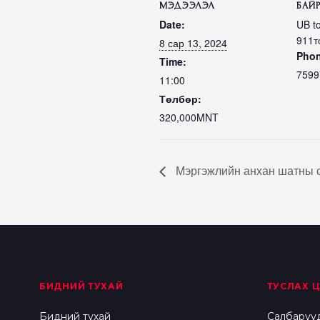
МЭДЭЭЛЭЛ
БАЙ
Date:
UB t
911т
8 сар 13, 2024
Pho
Time:
7599
11:00
Төлбөр:
320,000MNT
Мэргэжлийн анхан шатны с
БИДНИЙ ТУХАЙ
ТУСЛАХ Ц
Бидний тухай
Салбаруу