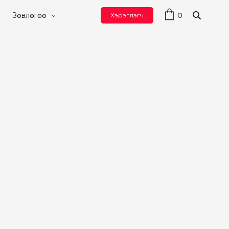
0
Зөвлөгөө
Хэрэглэгч