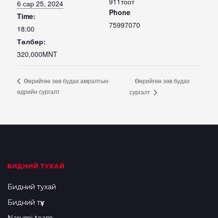
911тоот
6 сар 25, 2024
Phone
Time:
75997070
18:00
Төлбөр:
320,000MNT
Өөрийгөө зөв будах
Өөрийгөө зөв будах амралтын
өдрийн сургалт
сургалт
БИДНИЙ ТУХАЙ
Бидний тухай
Бидний түүх