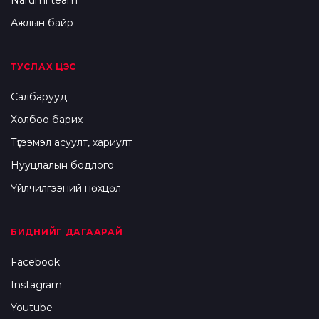
Narumi team
Ажлын байр
ТУСЛАХ ЦЭС
Салбарууд
Холбоо барих
Түгээмэл асуулт, хариулт
Нууцлалын бодлого
Үйлчилгээний нөхцөл
БИДНИЙГ ДАГААРАЙ
Facebook
Instagram
Youtube