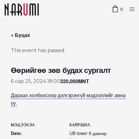
0
« Буцах
This event has passed.
Өөрийгөө зөв будах сургалт
320,000MNT
6 сар 25, 2024 18:00
Дараах холбоосоор дэлгэрэнгүй мэдээллийг авна
уу.
МЭДЭЭЛЭЛ
БАЙРШИЛ
Date:
UB tower 9 давхар