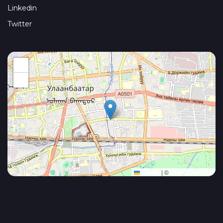
Linkedin
Twitter
+
−
Leaflet
|
©
OpenStreetMap