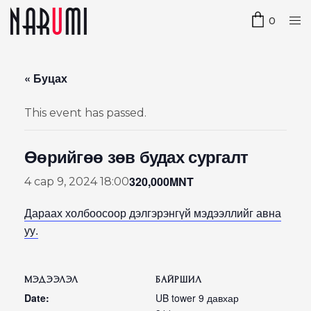
0
« Буцах
This event has passed.
Өөрийгөө зөв будах сургалт
320,000MNT
4 сар 9, 2024 18:00
Дараах холбоосоор дэлгэрэнгүй мэдээллийг авна
уу.
МЭДЭЭЛЭЛ
БАЙРШИЛ
Date:
UB tower 9 давхар