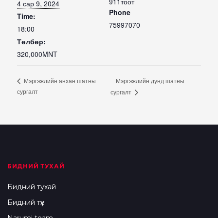
911тоот
4 сар 9, 2024
Phone
Time:
75997070
18:00
Төлбөр:
320,000MNT
Мэргэжлийн дунд шатны
Мэргэжлийн анхан шатны
сургалт
сургалт
БИДНИЙ ТУХАЙ
Бидний тухай
Бидний түүх