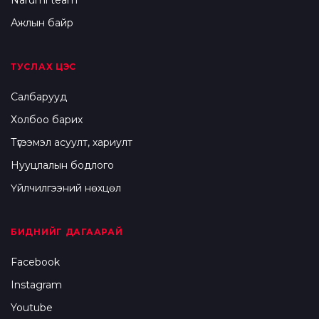
Narumi team
Ажлын байр
ТУСЛАХ ЦЭС
Салбарууд
Холбоо барих
Түгээмэл асуулт, хариулт
Нууцлалын бодлого
Үйлчилгээний нөхцөл
БИДНИЙГ ДАГААРАЙ
Facebook
Instagram
Youtube