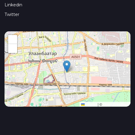
Linkedin
Twitter
+
−
Leaflet
|
©
OpenStreetMap