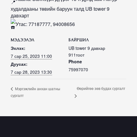
худалдааны төвийн баруун талд UB tower 9
давхарт
Утас: 77187777, 94008656
МЭДЭЭЛЭЛ
БАЙРШИЛ
Эхлэх:
UB tower 9 давхар
911тоот
7 сар 25, 2023 11:00
Phone
Дуусах:
75997070
7 сар 28, 2023 13:30
Өөрийгөө зөв будах сургалт
Мэргэжлийн анхан шатны
сургалт