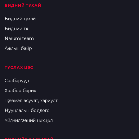
БИДНИЙ ТУХАЙ
Бидний тухай
Бидний түүх
Narumi team
Ажлын байр
ТУСЛАХ ЦЭС
Салбарууд
Холбоо барих
Түгээмэл асуулт, хариулт
Нууцлалын бодлого
Үйлчилгээний нөхцөл