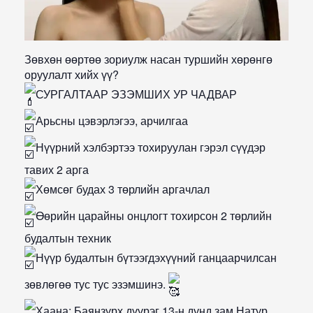
Зөвхөн өөртөө зориулж насан туршийн хөрөнгө
оруулалт хийх үү?
СУРГАЛТААР ЭЗЭМШИХ УР ЧАДВАР
Арьсны цэвэрлэгээ, арчилгаа
Нүүрний хэлбэртээ тохируулан гэрэл сүүдэр
тавих 2 арга
Хөмсөг будах 3 төрлийн аргачлал
Өөрийн царайны онцлогт тохирсон 2 төрлийн
будалтын техник
Нүүр будалтын бүтээгдэхүүний ганцаарчилсан
зөвлөгөө тус тус эзэмшинэ.
Хаана: Баянзүрх дүүрэг 13-н дунд зам Натур