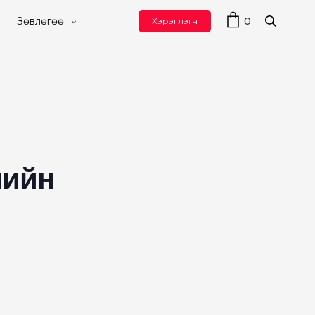
0
Зөвлөгөө
Хэрэглэгч
лийн