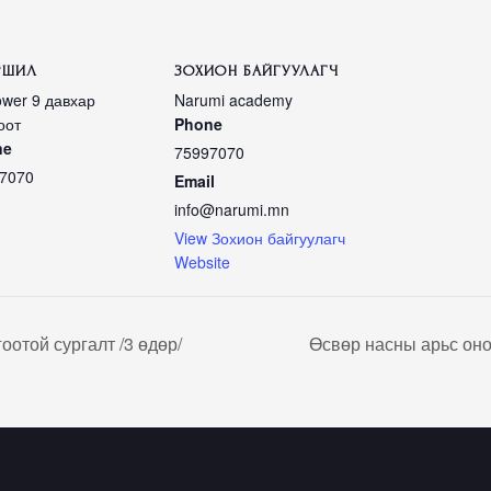
РШИЛ
ЗОХИОН БАЙГУУЛАГЧ
ower 9 давхар
Narumi academy
оот
Phone
ne
75997070
7070
Email
info@narumi.mn
View Зохион байгуулагч
Website
отой сургалт /3 өдөр/
Өсвөр насны арьс оно