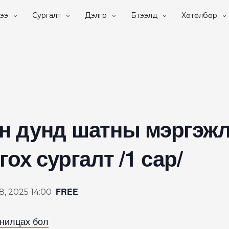
ээ
Сургалт
Дэлгүүр
Бүтээлүүд
Хөтөлбөр
н дунд шатны мэргэж
ох сургалт /1 сар/
FREE
 8, 2025 14:00
анилцах бол