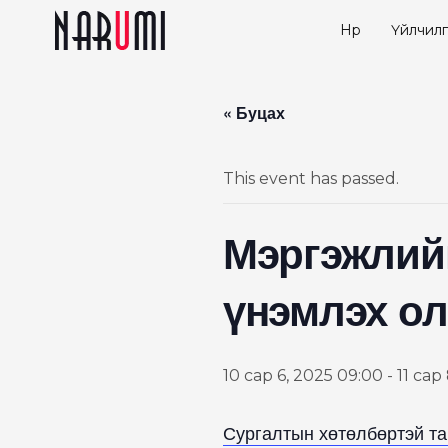
Нүүр
Үйлчилг
« Буцах
This event has passed.
Мэргэжлий
үнэмлэх олг
10 сар 6, 2025 09:00
-
11 сар
Сургалтын хөтөлбөртэй т