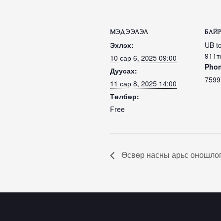
МЭДЭЭЛЭЛ
БАЙ
Эхлэх:
UB t
911т
10 сар 6, 2025 09:00
Pho
Дуусах:
7599
11 сар 8, 2025 14:00
Төлбөр:
Free
Өсвөр насны арьс оношлого