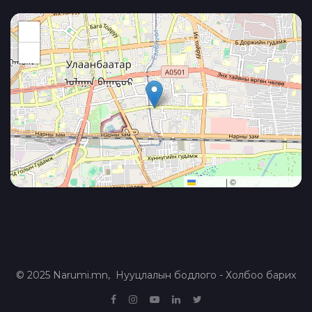
+
−
Leaflet
|
©
OpenStreetMap
© 2025 Narumi.mn,
Нууцлалын бодлого
-
Холбоо барих