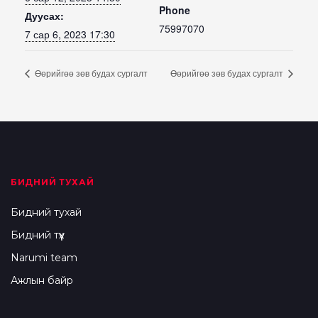
Phone
Дуусах:
75997070
7 сар 6, 2023 17:30
Өөрийгөө зөв будах сургалт
Өөрийгөө зөв будах сургалт
БИДНИЙ ТУХАЙ
Бидний тухай
Бидний түүх
Narumi team
Ажлын байр