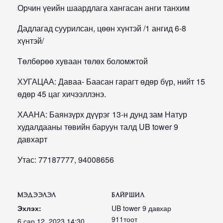
Орчин үеийн шаардлага хангасан анги танхим
Дадлагад суурилсан, цөөн хүнтэй /1 ангид 6-8
хүнтэй/
Төлбөрөө хуваан төлөх боломжтой
ХУГАЦАА: Даваа- Баасан гарагт өдөр бүр, нийт 15
өдөр 45 цаг хичээллэнэ.
ХААНА: Баянзүрх дүүрэг 13-н дунд зам Натур
худалдааны төвийн баруун талд UB tower 9
давхарт
Утас: 77187777, 94008656
МЭДЭЭЛЭЛ
БАЙРШИЛ
Эхлэх:
UB tower 9 давхар
911тоот
6 сар 12, 2023 14:30