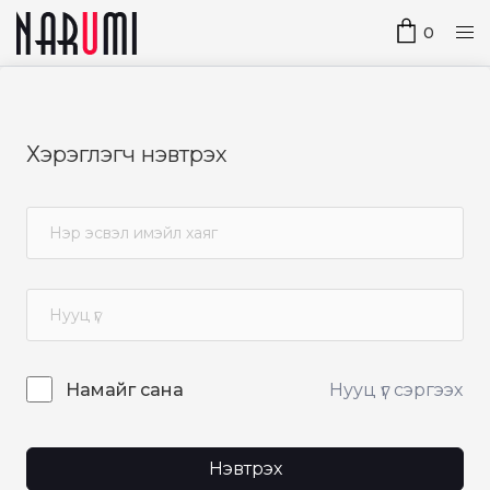
0
Хэрэглэгч нэвтрэх
Нууц үг сэргээх
Намайг сана
Нэвтрэх