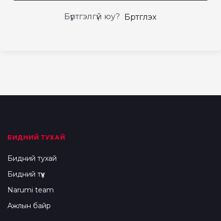
Бүртгэлгүй юу?
Бүртгүүлэх
БИДНИЙ ТУХАЙ
Бидний тухай
Бидний түүх
Narumi team
Ажлын байр