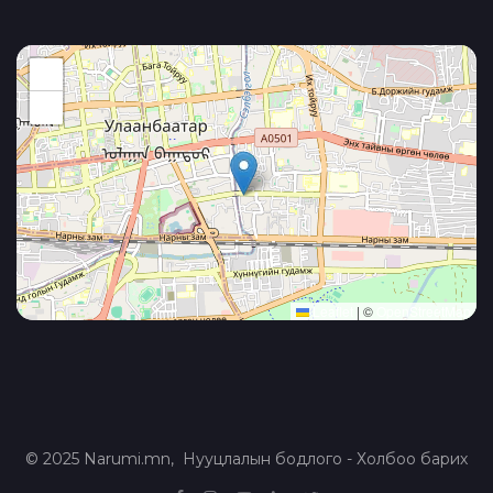
+
−
Leaflet
|
©
OpenStreetMap
© 2025 Narumi.mn,
Нууцлалын бодлого
-
Холбоо барих