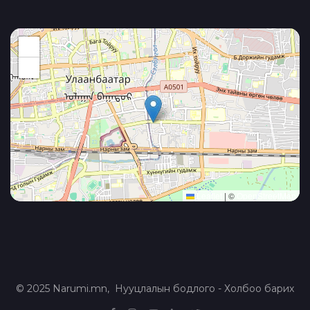
+
−
Leaflet
|
©
OpenStreetMap
© 2025 Narumi.mn,
Нууцлалын бодлого
-
Холбоо барих