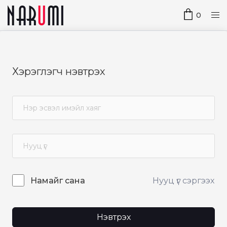
0
Хэрэглэгч нэвтрэх
Нууц үг сэргээх
Намайг сана
Нэвтрэх