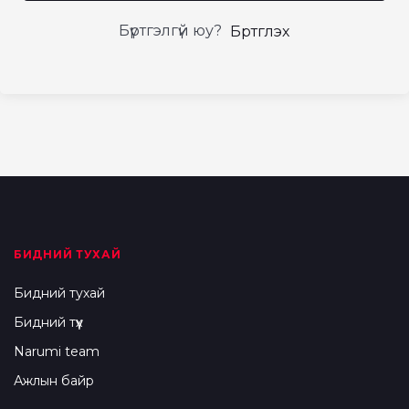
Бүртгэлгүй юу?
Бүртгүүлэх
БИДНИЙ ТУХАЙ
Бидний тухай
Бидний түүх
Narumi team
Ажлын байр