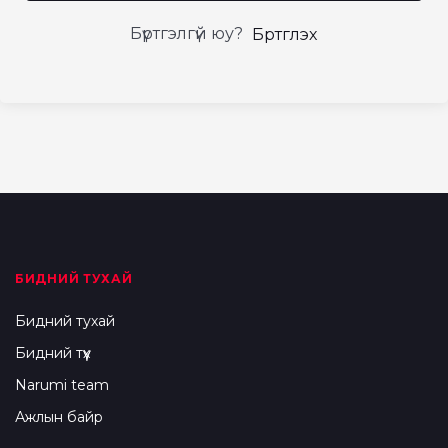
Бүртгэлгүй юу?
Бүртгүүлэх
БИДНИЙ ТУХАЙ
Бидний тухай
Бидний түүх
Narumi team
Ажлын байр