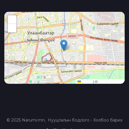
+
−
Leaflet
|
©
OpenStreetMap
© 2025 Narumi.mn,
Нууцлалын бодлого
-
Холбоо барих