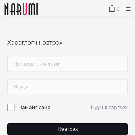
0
Хэрэглэгч нэвтрэх
Нууц үг сэргээх
Намайг сана
Нэвтрэх