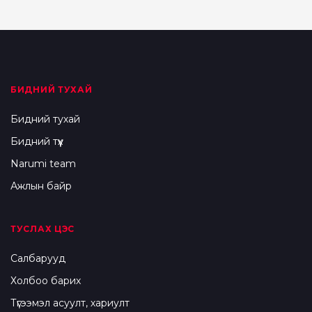
БИДНИЙ ТУХАЙ
Бидний тухай
Бидний түүх
Narumi team
Ажлын байр
ТУСЛАХ ЦЭС
Салбарууд
Холбоо барих
Түгээмэл асуулт, хариулт