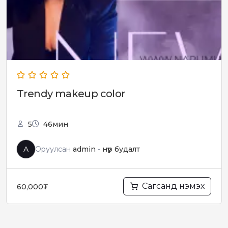
Trendy makeup color
5
46мин
A
Оруулсан
admin
-
нүүр будалт
Сагсанд нэмэх
60,000
₮