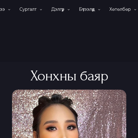
ээ
Сургалт
Дэлгүүр
Бүтээлүүд
Хөтөлбөр
Хонхны баяр