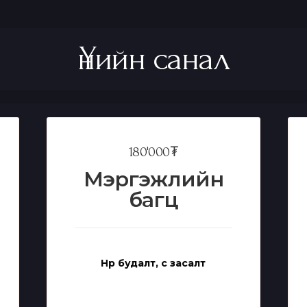
Үнийн санал
180'000₮
Мэргэжлийн
багц
Нүүр будалт, үс засалт