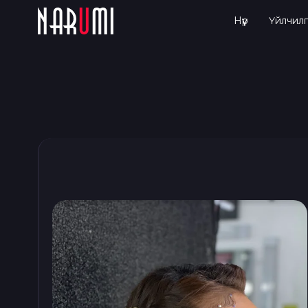
Нүүр
Үйлчилг