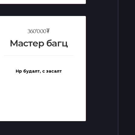
360'000₮
Мастер багц
Нүүр будалт, үс засалт