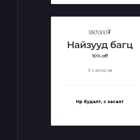
180'000₮
Найзууд багц
10% off
3-с дээш хүн
Нүүр будалт, үс засалт