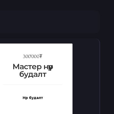
300'000₮
Мастер нүүр
будалт
Нүүр будалт