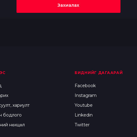
Захиалах
ЭС
БИДНИЙГ ДАГААРАЙ
д
Facebook
арих
Instagram
суулт, хариулт
Youtube
н бодлого
Linkedin
ний нөхцөл
Twitter