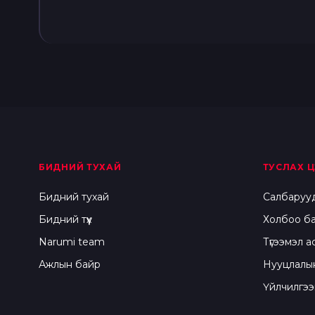
БИДНИЙ ТУХАЙ
ТУСЛАХ Ц
Бидний тухай
Салбаруу
Бидний түүх
Холбоо б
Narumi team
Түгээмэл а
Ажлын байр
Нууцлалы
Үйлчилгээ