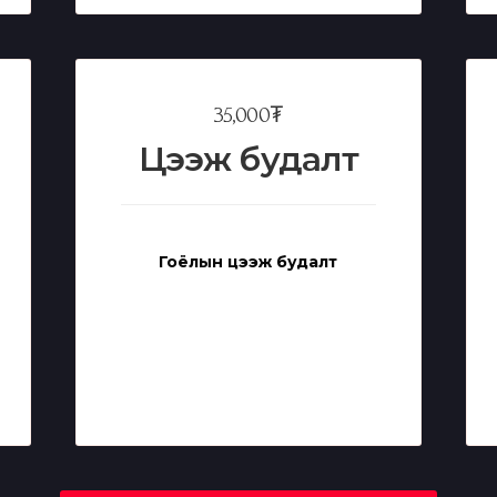
35,000₮
Цээж будалт
Гоёлын цээж будалт