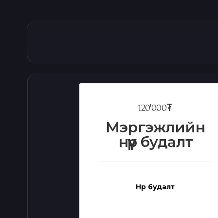
120'000₮
Мэргэжлийн
нүүр будалт
Нүүр будалт