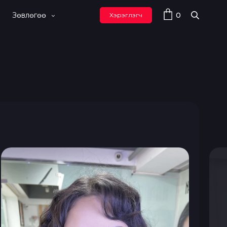
0
Зөвлөгөө
Хэрэглэгч