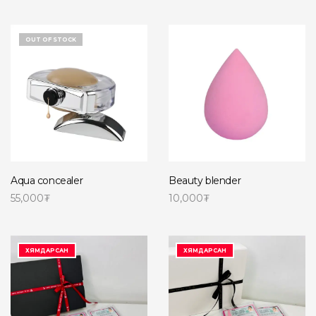
Read more
Read more
OUT OF STOCK
Aqua concealer
Beauty blender
55,000
₮
10,000
₮
Read more
Сагсанд нэмэх
ХЯМДАРСАН
ХЯМДАРСАН