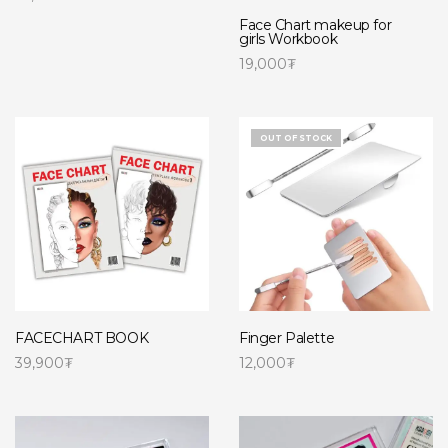
Сагсанд нэмэх
Face Chart makeup for
girls Workbook
19,000
₮
Сагсанд нэмэх
OUT OF STOCK
FACECHART BOOK
Finger Palette
39,900
₮
12,000
₮
Сагсанд нэмэх
Read more