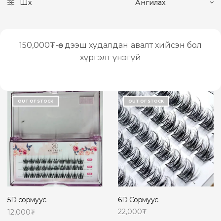
Шүүх
150,000₮-өөс дээш худалдан авалт хийсэн бол
хүргэлт үнэгүй
OUT OF STOCK
OUT OF STOCK
6D Сормуус
5D сормуус
22,000
₮
12,000
₮