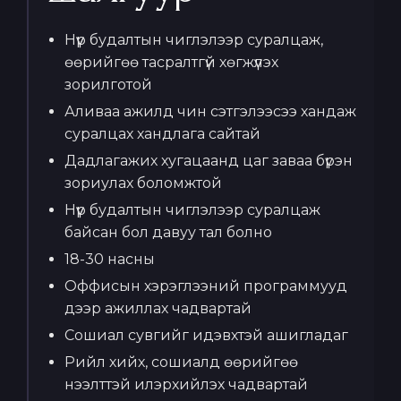
Нүүр будалтын чиглэлээр суралцаж,
өөрийгөө тасралтгүй хөгжүүлэх
зорилготой
Аливаа ажилд чин сэтгэлээсээ хандаж
суралцах хандлага сайтай
Дадлагажих хугацаанд цаг заваа бүрэн
зориулах боломжтой
Нүүр будалтын чиглэлээр суралцаж
байсан бол давуу тал болно
18-30 насны
Оффисын хэрэглээний программууд
дээр ажиллах чадвартай
Сошиал сувгийг идэвхтэй ашигладаг
Рийл хийх, сошиалд өөрийгөө
нээлттэй илэрхийлэх чадвартай