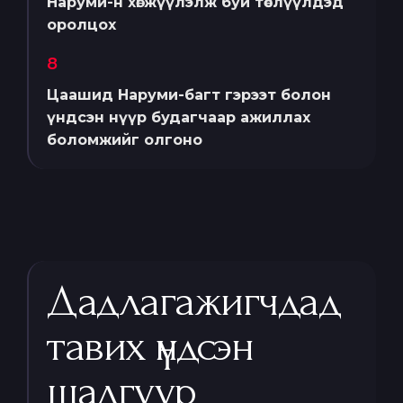
Наруми-н хөгжүүлэлж буй төслүүлдэд
оролцох
8
Цаашид Наруми-багт гэрээт болон
үндсэн нүүр будагчаар ажиллах
боломжийг олгоно
Дадлагажигчдад
тавих үндсэн
шалгуур