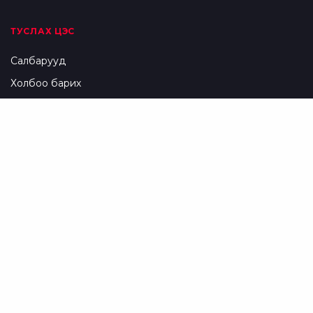
ТУСЛАХ ЦЭС
Салбарууд
Холбоо барих
Түгээмэл асуулт, хариулт
Нууцлалын бодлого
Үйлчилгээний нөхцөл
БИДНИЙГ ДАГААРАЙ
Facebook
Instagram
Youtube
Linkedin
Twitter