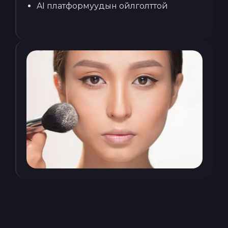
AI платформуудын ойлголттой