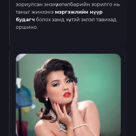
зориулсан энэхүү хөтөлбөрийн зорилго нь
таныг жинхэнэ
мэргэжлийн нүүр
будагч
болох замд хүчтэй эхлэл тавихад
оршино.