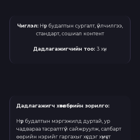
Чиглэл:
Нүүр будалтын сургалт, үйлчилгээ,
стандарт, сошиал контент
Дадлагажигчийн тоо:
3 хүн
Дадлагажигч хөтөлбөрийн зорилго:
Нүүр будалтын мэргэжилд дуртай, ур
чадвараа тасралтгүй сайжруулж, салбарт
өөрийн нэрийг гаргахыг хүсдэг хүмүүст