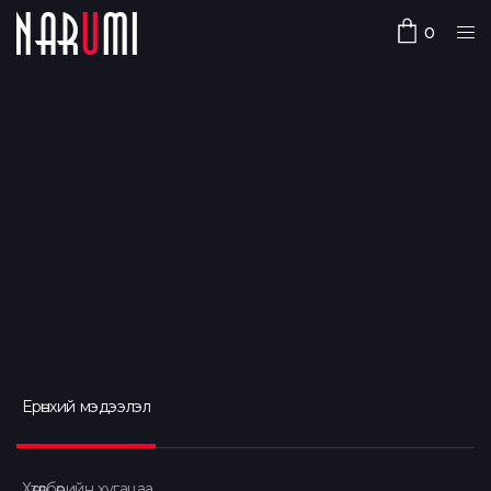
0
Ерөнхий мэдээлэл
Хөтөлбөрийн хугацаа