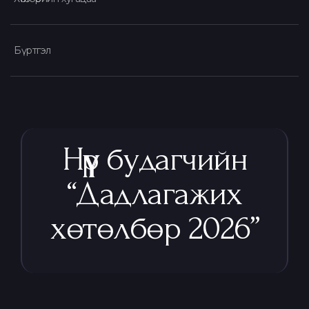
Бүртгэл
Нүүр будагчийн
“Дадлагажих
хөтөлбөр 2026”