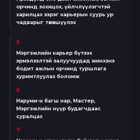
орчинд зохицох, үйлчлүүлэгчтэй
харилцах зэрэг карьерын суурь ур
чадварыг төлөвшүүлэх
5
Мэргэжлийн карьер бүтээх
эрмэлзэлтэй залуучуудад жинхэнэ
бодит ажлын орчинд туршлага
хуримтлуулах боломж
6
Наруми-н багш нар, Мастер,
Мэргэжлийн нүүр будагчдаас
суралцах
7