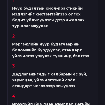
1
Нүүр будалтын онол-практикийн
мэдлэгийг системтэйгээр олгох,
бодит үйлчлүүлэгч дээр ажиллах
туршлагажуулах
2
Мэргэжлийн нүүр будагчаар өсөх
боломжийг бүрдүүлэх, стандарт
үйлчилгээ үзүүлэх түвшинд бэлтгэх
3
Дадлагажигчдыг салбарын ёс зүй,
харилцаа, үйлчилгээний соёл,
стандарт чиглэлээр хөгжүүлэх
4
Ирээдүйд бие даан ажиллах, багийн