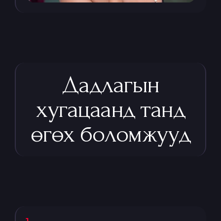
Дадлагын
хугацаанд танд
өгөх боломжууд