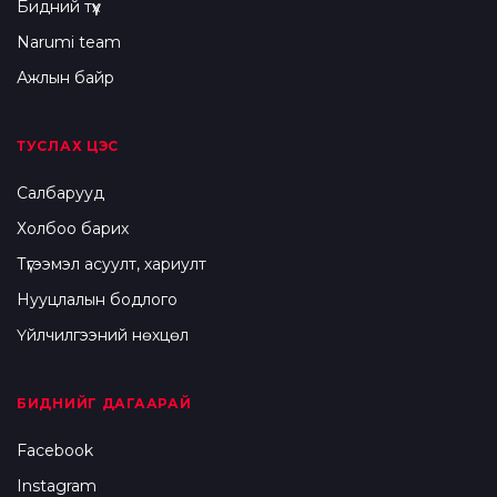
Бидний түүх
Narumi team
Ажлын байр
ТУСЛАХ ЦЭС
Салбарууд
Холбоо барих
Түгээмэл асуулт, хариулт
Нууцлалын бодлого
Үйлчилгээний нөхцөл
БИДНИЙГ ДАГААРАЙ
Facebook
Instagram