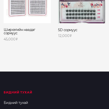
Ширхэгийн наадаг
5D сормуус
сормуус
12,000
₮
45,000
₮
Read more
Read more
БИДНИЙ ТУХАЙ
Бидний тухай