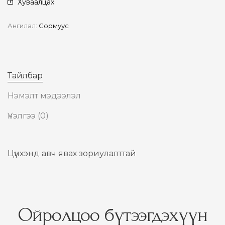
Хуваалцах
Ангилал:
Сормуус
Тайлбар
Нэмэлт мэдээлэл
Үнэлгээ (0)
Цүнхэнд авч явах зориулалттай
Ойролцоо бүтээгдэхүүн