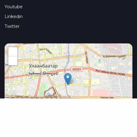
Youtube
Linkedin
Twitter
+
−
Leaflet
|
©
OpenStreetMap