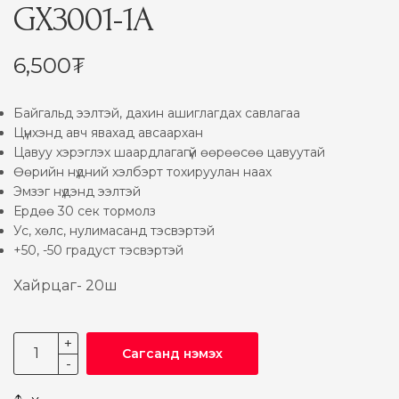
GX3001-1A
6,500
₮
Байгальд ээлтэй, дахин ашиглагдах савлагаа
Цүнхэнд авч явахад авсаархан
Цавуу хэрэглэх шаардлагагүй өөрөөсөө цавуутай
Өөрийн нүдний хэлбэрт тохируулан наах
Эмзэг нүдэнд ээлтэй
Ердөө 30 сек тормолз
Ус, хөлс, нулимасанд тэсвэртэй
+50, -50 градуст тэсвэртэй
Хайрцаг- 20ш
Сагсанд нэмэх