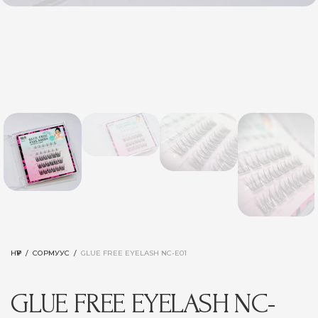
НҮҮР
/
СОРМУУС
/
GLUE FREE EYELASH NC-E01
GLUE FREE EYELASH NC-