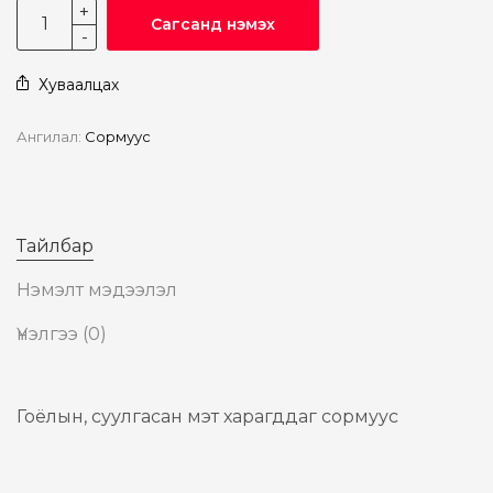
Сагсанд нэмэх
Хуваалцах
Ангилал:
Сормуус
Тайлбар
Нэмэлт мэдээлэл
Үнэлгээ (0)
Гоёлын, суулгасан мэт харагддаг сормуус