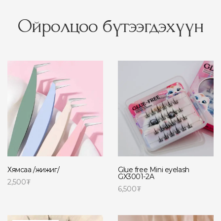
Ойролцоо бүтээгдэхүүн
Glue free Mini eyelash
Хямсаа /жижиг/
GX3001-2A
2,500
₮
6,500
₮
Сагсанд нэмэх
Сагсанд нэмэх