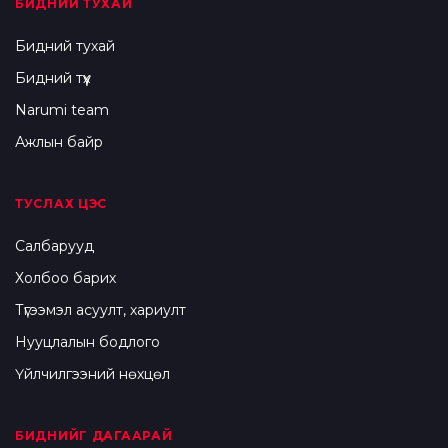
БИДНИЙ ТУХАЙ
Бидний тухай
Бидний түүх
Narumi team
Ажлын байр
ТУСЛАХ ЦЭС
Салбарууд
Холбоо барих
Түгээмэл асуулт, хариулт
Нууцлалын бодлого
Үйлчилгээний нөхцөл
БИДНИЙГ ДАГААРАЙ