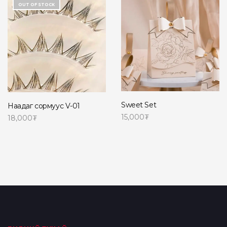
OUT OF STOCK
Sweet Set
Наадаг сормуус V-01
15,000
₮
18,000
₮
Сагсанд нэмэх
Read more