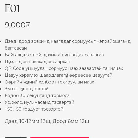
E01
9,000
₮
Дээд, доод зовхинд наагддаг сормуусыг нэг хайрцаганд
багтаасан
Байгальд ээлтэй, дахин ашиглагдах савлагаа
Цүнхэнд авч явахад авсаархан
QR Code уншуулан сормуус наах заавартай танилцах
Цавуу хэрэглэх шаардлагагүй өөрөөсөө цавуутай
Өөрийн нүдний хэлбэрт тохируулан наах
Эмзэг нүдэнд ээлтэй
Ердөө 30 секунтанд тормолз
Ус, хөлс, нулимасанд тэсвэртэй
+50, -50 градуст тэсвэртэй
Дээд 10-12мм 12ш, Доод 6мм 12ш