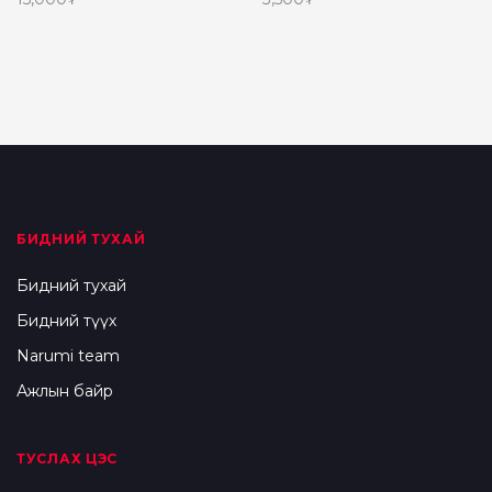
Read more
Сагсанд нэмэх
БИДНИЙ ТУХАЙ
Бидний тухай
Бидний түүх
Narumi team
Ажлын байр
ТУСЛАХ ЦЭС