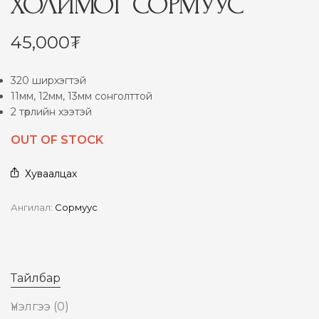
ХОЛИМОГ СОРМУУС
45,000
₮
320 ширхэгтэй
11мм, 12мм, 13мм сонголттой
2 төрлийн хээтэй
OUT OF STOCK
Хуваалцах
Ангилал:
Сормуус
Тайлбар
Үнэлгээ (0)