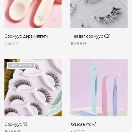
Сормуус дэрвийлгэгч
Наадаг сормуус C21
7,500
₮
15,000
₮
Сагсанд нэмэх
Read more
OUT OF STOCK
Сормуус 73
Хямсаа /том/
15,000
₮
3,500
₮