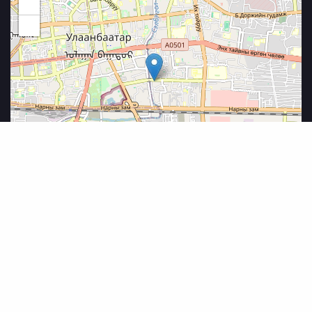
+
−
Leaflet
|
©
OpenStreetMap
© 2025 Narumi.mn,
Нууцлалын бодлого
-
Холбоо барих