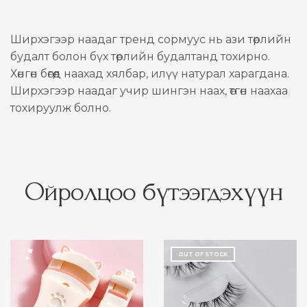
Ширхэгээр наадаг тренд сормуус нь ази төрлийн
будалт болон бүх төрлийн будалтанд тохирно.
Хөнгөн бөгөөд наахад хялбар, илүү натурал харагдана.
Ширхэгээр наадаг учир шингэн наах, өтгөн наахаа
тохируулж болно.
Ойролцоо бүтээгдэхүүн
OUT OF STOCK