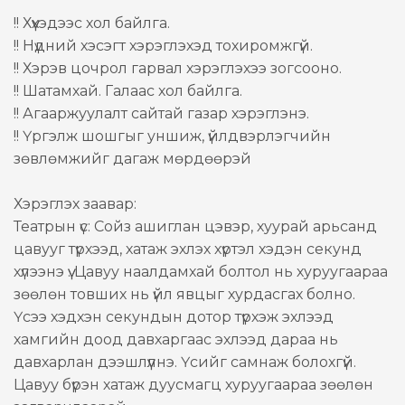
!! Хүүхэдээс хол байлга.
!! Нүдний хэсэгт хэрэглэхэд тохиромжгүй.
!! Хэрэв цочрол гарвал хэрэглэхээ зогсооно.
!! Шатамхай. Галаас хол байлга.
!! Агааржуулалт сайтай газар хэрэглэнэ.
!! Үргэлж шошгыг уншиж, үйлдвэрлэгчийн
зөвлөмжийг дагаж мөрдөөрэй
Хэрэглэх заавар:
Театрын үс: Сойз ашиглан цэвэр, хуурай арьсанд
цавууг түрхээд, хатаж эхлэх хүртэл хэдэн секунд
хүлээнэ үү. Цавуу наалдамхай болтол нь хуруугаараа
зөөлөн товших нь үйл явцыг хурдасгах болно.
Үсээ хэдхэн секундын дотор түрхэж эхлээд
хамгийн доод давхаргаас эхлээд дараа нь
давхарлан дээшлүүлнэ. Үсийг самнаж болохгүй.
Цавуу бүрэн хатаж дуусмагц хуруугаараа зөөлөн