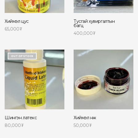
Хиймэл цус
Тусгай хувиргалтын
багц
65,000
₮
400,000
₮
Сагсанд нэмэх
Сагсанд нэмэх
OUT OF STOCK
Шингэн латекс
Хиймэл нөж
80,000
₮
50,000
₮
Read more
Сагсанд нэмэх