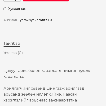
Хуваалцах
Ангилал:
Тусгай хувиргалт SFX
Тайлбар
Үнэлгээ (0)
Цавууг арьс болон хэрэглэлд нимгэн түрхэж
хэрэглэнэ.
Арилгагчийг хөвөнд шингээж арилгаад,
арьсанд зөөлөн иллэг хийнэ. Наасан
хэрэглэлийг арьснаас аажмаар татна.