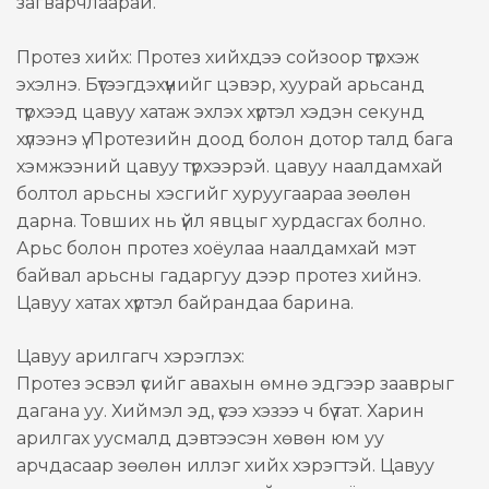
загварчлаарай.
Протез хийх: Протез хийхдээ сойзоор түрхэж
эхэлнэ. Бүтээгдэхүүнийг цэвэр, хуурай арьсанд
түрхээд цавуу хатаж эхлэх хүртэл хэдэн секунд
хүлээнэ үү. Протезийн доод болон дотор талд бага
хэмжээний цавуу түрхээрэй. цавуу наалдамхай
болтол арьсны хэсгийг хуруугаараа зөөлөн
дарна. Товших нь үйл явцыг хурдасгах болно.
Арьс болон протез хоёулаа наалдамхай мэт
байвал арьсны гадаргуу дээр протез хийнэ.
Цавуу хатах хүртэл байрандаа барина.
Цавуу арилгагч хэрэглэх:
Протез эсвэл үсийг авахын өмнө эдгээр зааврыг
дагана уу. Хиймэл эд, үсээ хэзээ ч бүү тат. Харин
арилгах уусмалд дэвтээсэн хөвөн юм уу
арчдасаар зөөлөн иллэг хийх хэрэгтэй. Цавуу