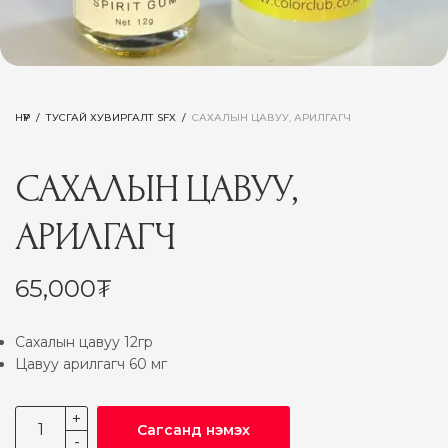
НҮҮР
/
ТУСГАЙ ХУВИРГАЛТ SFX
/
САХАЛЫН ЦАВУУ, АРИЛГАГЧ
САХАЛЫН ЦАВУУ,
АРИЛГАГЧ
65,000
₮
Сахалын цавуу 12гр
Цавуу арилгагч 60 мг
Сагсанд нэмэх