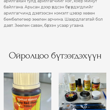
арилгахын тулд арилгагчийг нэг, хоёр минут
байлгана. Арьсан дээр үлдсэн бүх үлдэгдлийг
арилгагчинд дэвтээсэн нэмэлт цэвэр хөвөн
бөмбөлөгөөр зөөлөн арчина. Шаардлагатай бол
давт. Зөөлөн саван, бүлээн усаар угаана.
Ойролцоо бүтээгдэхүүн