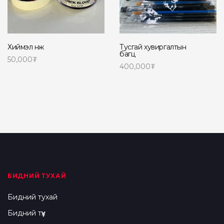
Хиймэл нөж
Тусгай хувиргалтын
багц
50,000
₮
400,000
₮
Сагсанд нэмэх
Сагсанд нэмэх
БИДНИЙ ТУХАЙ
Бидний тухай
Бидний түүх