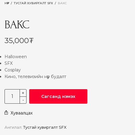
НҮҮР
/
ТУСГАЙ ХУВИРГАЛТ SFX
/
ВАКС
ВАКС
35,000
₮
Halloween
SFX
Cosplay
Кино, телевизийн нүүр будалт
Сагсанд нэмэх
Хуваалцах
Ангилал:
Тусгай хувиргалт SFX