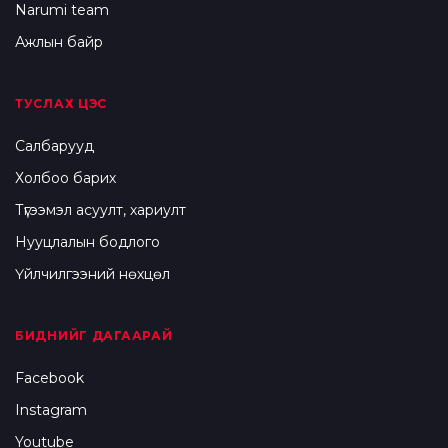
Narumi team
Ажлын байр
ТУСЛАХ ЦЭС
Салбарууд
Холбоо барих
Түгээмэл асуулт, хариулт
Нууцлалын бодлого
Үйлчилгээний нөхцөл
БИДНИЙГ ДАГААРАЙ
Facebook
Instagram
Youtube