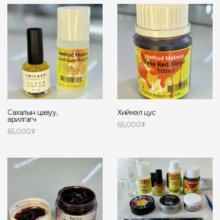
Сахалын цавуу,
Хиймэл цус
арилгагч
65,000
₮
65,000
₮
Сагсанд нэмэх
Сагсанд нэмэх