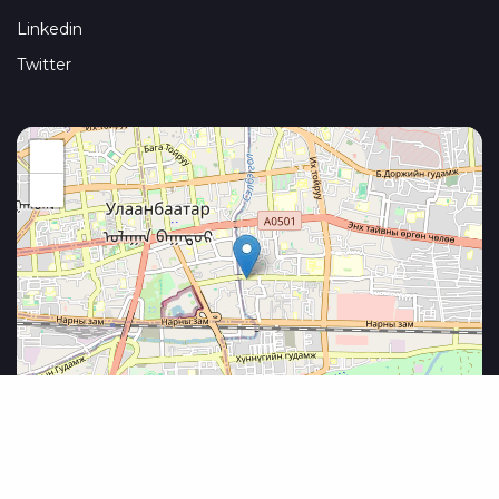
Linkedin
Twitter
+
−
Leaflet
|
©
OpenStreetMap