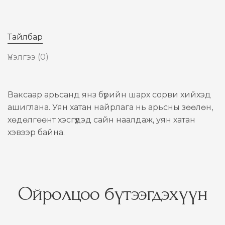
Тайлбар
Үнэлгээ (0)
Ваксаар арьсанд янз бүрийн шарх сорви хийхэд
ашиглана. Уян хатан найрлага нь арьсны зөөлөн,
хөдөлгөөнт хэсгүүдэд сайн наалдаж, уян хатан
хэвээр байна.
Ойролцоо бүтээгдэхүүн