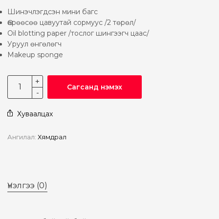
Шинэчлэгдсэн мини багс
Өөрөөсөө цавуутай сормуус /2 төрөл/
Oil blotting paper /тослог шингээгч цаас/
Уруул өнгөлөгч
Makeup sponge
Сагсанд нэмэх
Хуваалцах
Ангилал:
Хямдрал
Үнэлгээ (0)