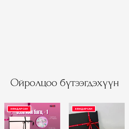
Ойролцоо бүтээгдэхүүн
ХЯМДАРСАН
ХЯМДАРСАН