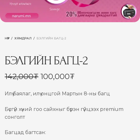
НҮҮР
/
ХЯМДРАЛ
/
БЭЛГИЙН БАГЦ-2
БЭЛГИЙН БАГЦ-2
Original
Current
142,000
₮
100,000
₮
price
price is:
was:
100,000₮.
Илүү баялаг, илүү онцгой Мартын 8-ны багц
142,000₮.
Бүсгүй хүний гоо сайхныг бүрэн гүйцээх premium
сонголт
Багцад багтсан: