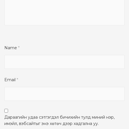
Name
*
Email
*
Дараагийн удаа сэтгэгдэл бичихийн тулд миний нэр,
имэйл, вэбсайтыг энэ хөтөч дээр хадгална уу.