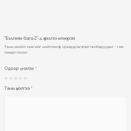
“Бэлгийн багц-2”-д үнэлгээ өгөөрэй
Таны имэйл хаягийг нийтлэхгүй.
Шаардлагатай талбаруудыг
*
гэж
тэмдэглэсэн
Одоор үнэлэх
*
Таны үнэлгээ
*