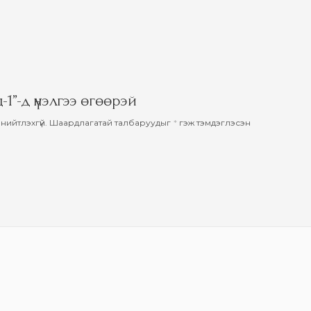
-1”-д үнэлгээ өгөөрэй
нийтлэхгүй.
Шаардлагатай талбаруудыг
*
гэж тэмдэглэсэн