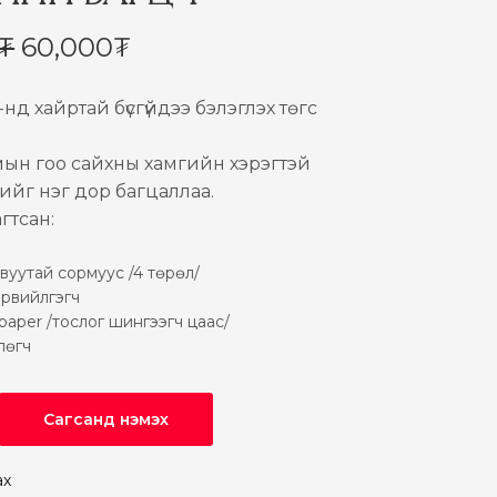
Original
Current
₮
60,000
₮
price
price is:
was:
60,000₮.
нд хайртай бүсгүйдээ бэлэглэх төгс
83,500₮.
мын гоо сайхны хамгийн хэрэгтэй
үнийг нэг дор багцаллаа.
гтсан:
вуутай сормуус /4 төрөл/
рвийлгэгч
g paper /тослог шингээгч цаас/
лөгч
Сагсанд нэмэх
ах