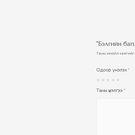
“Бэлгийн багц
Таны имэйл хаягийг 
Одоор үнэлэх
*
Таны үнэлгээ
*