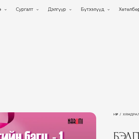
э
Сургалт
Дэлгүүр
Бүтээлүүд
Хөтөлбө
НҮҮР
/
ХЯМДРА
БЭЛГ