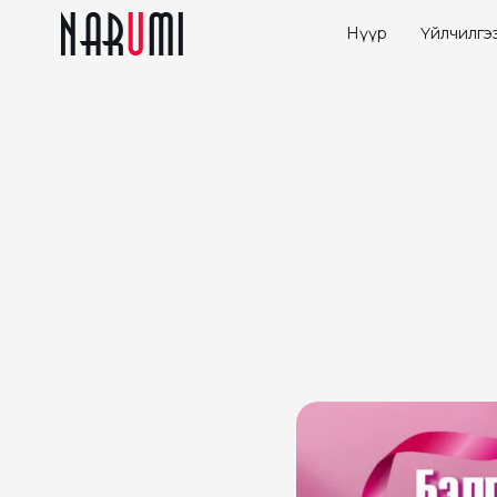
Нүүр
Үйлчилгэ