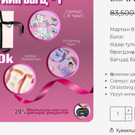
83,500
Мартын 8-
бэлэг
Өдөр тут
бүтээгдэхү
Багцад ба
Өөрөөсөө ца
Сормуус дэ
Oil blottin
Уруул өнгө
Хуваалц