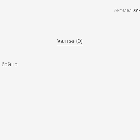
Ангилал:
Хя
Үнэлгээ (0)
 байна.