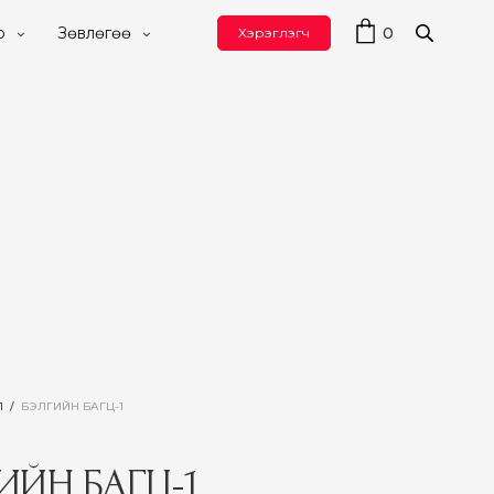
0
р
Зөвлөгөө
Хэрэглэгч
Л
/
БЭЛГИЙН БАГЦ-1
ИЙН БАГЦ-1