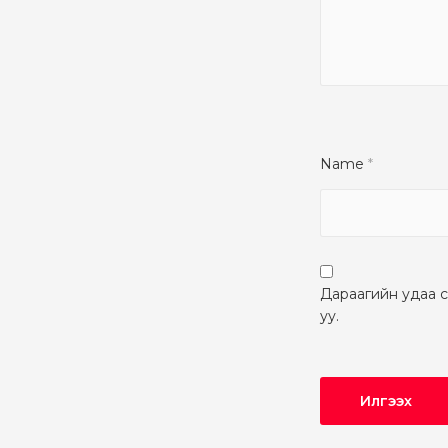
Name
*
Дараагийн удаа с
уу.