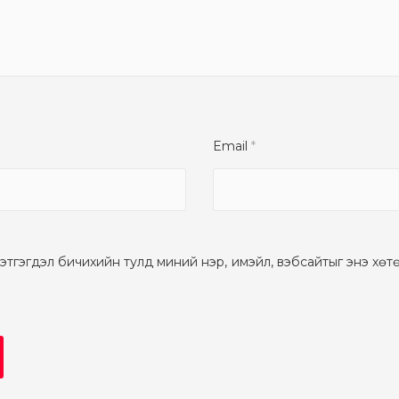
Email
*
этгэгдэл бичихийн тулд миний нэр, имэйл, вэбсайтыг энэ хөт