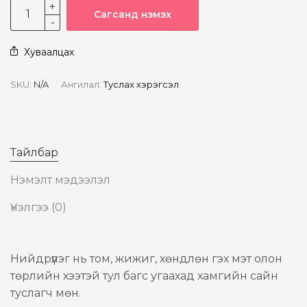
Сагсанд нэмэх
Хуваалцах
SKU:
N/A
Ангилал:
Туслах хэрэгсэл
Тайлбар
Нэмэлт мэдээлэл
Үнэлгээ (0)
Нийдрүүлэг нь том, жижиг, хөндлөн гэх мэт олон
төрлийн хээтэй тул багс угаахад хамгийн сайн
туслагч мөн.