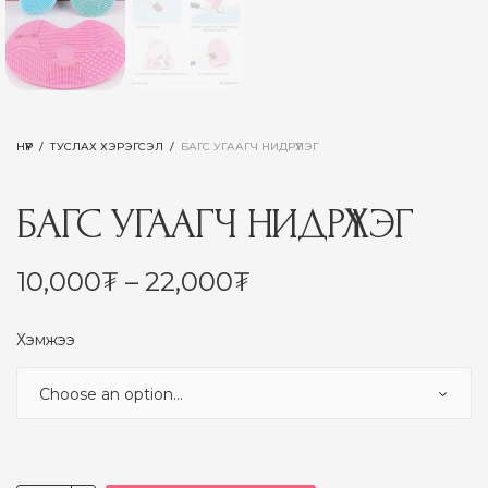
НҮҮР
/
ТУСЛАХ ХЭРЭГСЭЛ
/
БАГС УГААГЧ НИДРҮҮЛЭГ
БАГС УГААГЧ НИДРҮҮЛЭГ
Price
10,000
₮
–
22,000
₮
range:
10,000₮
Хэмжээ
through
22,000₮