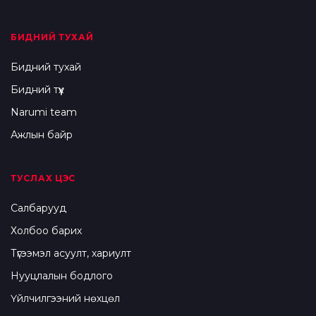
БИДНИЙ ТУХАЙ
Бидний тухай
Бидний түүх
Narumi team
Ажлын байр
ТУСЛАХ ЦЭС
Салбарууд
Холбоо барих
Түгээмэл асуулт, хариулт
Нууцлалын бодлого
Үйлчилгээний нөхцөл