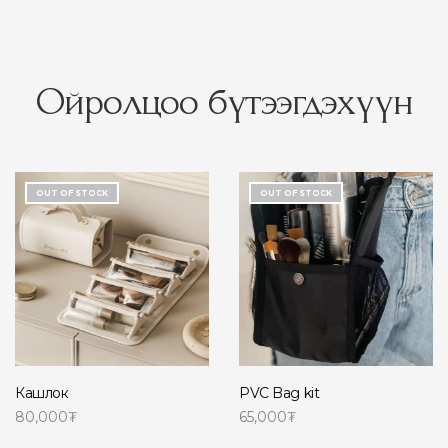
Ойролцоо бүтээгдэхүүн
OUT OF STOCK
OUT OF STOCK
Кашлок
PVC Bag kit
80,000
₮
65,000
₮
Read more
Read more