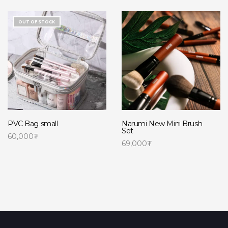
OUT OF STOCK
PVC Bag small
Narumi New Mini Brush
Set
60,000
₮
69,000
₮
Read more
Сагсанд нэмэх