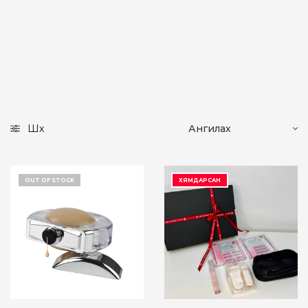
Шүүх
OUT OF STOCK
ХЯМДАРСАН