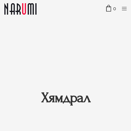
0
Хямдрал