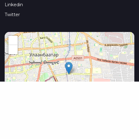
Linkedin
Twitter
+
−
Leaflet
|
©
OpenStreetMap