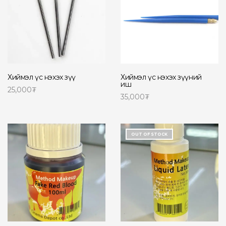
Хиймэл үс нэхэх зүү
Хиймэл үс нэхэх зүүний
иш
25,000
₮
35,000
₮
Сагсанд нэмэх
Сагсанд нэмэх
OUT OF STOCK