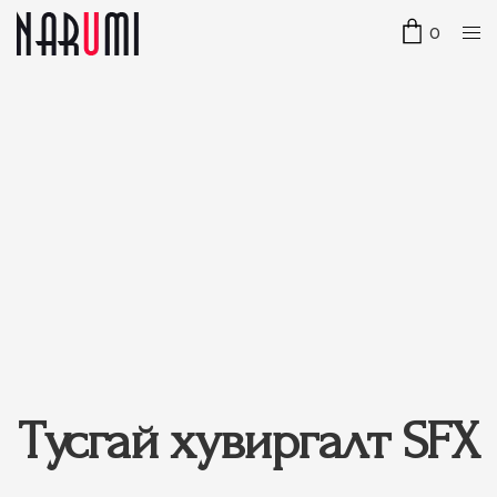
0
Тусгай хувиргалт SFX