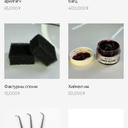
арилгагч
багц
65,000
₮
400,000
₮
Сагсанд нэмэх
Сагсанд нэмэх
Фактурны спонж
Хиймэл нөж
15,000
₮
50,000
₮
Сагсанд нэмэх
Сагсанд нэмэх