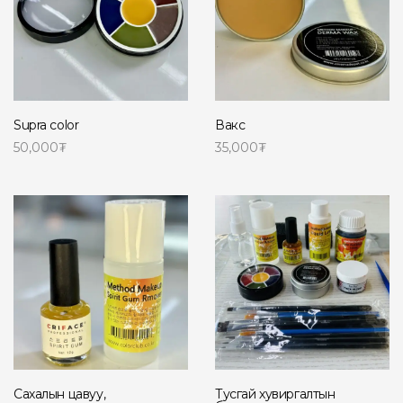
Supra color
Вакс
50,000
₮
35,000
₮
Сагсанд нэмэх
Сагсанд нэмэх
Сахалын цавуу,
Тусгай хувиргалтын