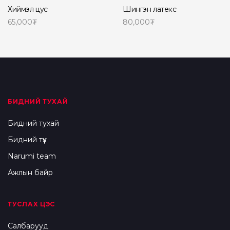
Хиймэл цус
Шингэн латекс
65,000
₮
80,000
₮
Сагсанд нэмэх
Read more
БИДНИЙ ТУХАЙ
Бидний тухай
Бидний түүх
Narumi team
Ажлын байр
ТУСЛАХ ЦЭС
Салбарууд