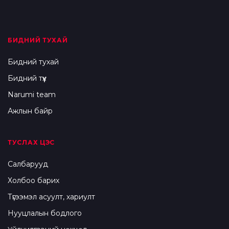
БИДНИЙ ТУХАЙ
Бидний тухай
Бидний түүх
Narumi team
Ажлын байр
ТУСЛАХ ЦЭС
Салбарууд
Холбоо барих
Түгээмэл асуулт, хариулт
Нууцлалын бодлого