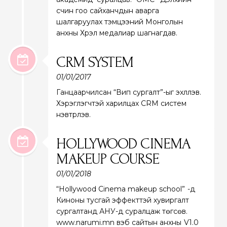
үсчин гоо сайханчдын аварга
шалгаруулах тэмцээний Монголын
анхны Хүрэл медалиар шагнагдав.
CRM SYSTEM
01/01/2017
Ганцаарчилсан “Вип сургалт”-ыг эхлүүлэв.
Хэрэглэгчтэй харилцах CRM систем
нэвтрүүлэв.
HOLLYWOOD CINEMA
MAKEUP COURSE
01/01/2018
“Hollywood Cinema makeup school” -д
Киноны тусгай эффекттэй хувиргалт
сургалтанд АНУ-д суралцаж төгсөв.
www.narumi.mn вэб сайтын анхны V1.0