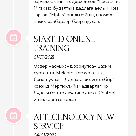
зарчим бүхнийг тодорхойлов. “Facechart
1” гэх нүүр будалтын дадлага ажлын ном
гаргав. “Mplus” аппликэйшнд номоо
цахим хэлбэрээр байршуулав.
STARTED ONLINE
TRAINING
01/01/2021
Өсвөр насныханд зориулсан цахим
сургалтыг Melearn, Tomyo апп-д
байршуулав. “Дадлагажих хөтөлбөр”
хүрээнд Мэргэжлийн чадварлаг нүүр
будагч бэлтгэх ажлыг эхлүүлэв. Chatbot
үйлчилгээг нэвтрүүлэв.
AI TECHNOLOGY NEW
SERVICE
04/01/2022