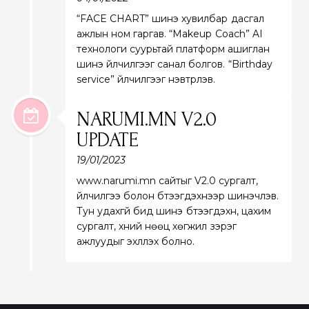
“FACE CHART” шинэ хувилбар дасгал
ажлын ном гаргав. “Makeup Coach” AI
технологи суурьтай платформ ашиглан
шинэ үйлчилгээг санал болгов. “Birthday
service” үйлчилгээг нэвтрүүлэв.
NARUMI.MN V2.0
UPDATE
19/01/2023
www.narumi.mn сайтыг V2.0 сургалт,
үйлчилгээ болон бүтээгдэхүүнээр шинэчлэв.
Тун удахгүй бид шинэ бүтээгдэхүүн, цахим
сургалт, хүний нөөц хөгжил зэрэг
ажлуудыг эхлүүлэх болно.