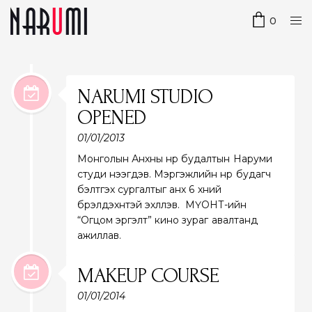
0
NARUMI STUDIO
OPENED
01/01/2013
Монголын Анхны нүүр будалтын Наруми
студи нээгдэв. Мэргэжлийн нүүр будагч
бэлтгэх сургалтыг анх 6 хүний
бүрэлдэхүүнтэй эхлүүлэв. МҮОНТ-ийн
“Огцом эргэлт” кино зураг авалтанд
ажиллав.
MAKEUP COURSE
01/01/2014