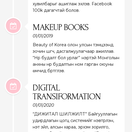
хувилбарыг ашиглаж эхлэв. Facebook
100k дагагчтай болов.
MAKEUP BOOKS
01/01/2019
Beauty of Korea олон улсын тэмцээнд
зочин шүүгч, дасгалжуулагчаар ажиллав.
“Нүүр будалт бол урлаг” нэртэй Монголын
анхны нүүр будалтын ном гарган оюуны
өмчид бүртгүүлэв.
DIGITAL
TRANSIFORMATION
01/01/2020
“ДИЖИТАЛ ШИЛЖИЛТ” Байгууллагын
удирдлагын цогц системийг нэвтрүүлэн,
үнэт зүйл, алсын хараа, эрхэм зорилго,