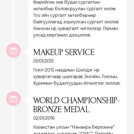
Өөрийгөө зөв будах сургалтын
хөтөлбөр боловсруулан сургалт эхлэв.
Гоо зүйн сургалт хөтөлбөрөөр
байгууллагад зориулсан сургалт эхлүүлэв
Киноны нүүр хувиргалт чиглэлээр Герман
улсад мэргэжил дээшлүүлэв.
MAKEUP SERVICE
01/01/2015
Гоёл–2015 наадмын Шилдэг нүүр
хувиргагчаар шалгарав Энгийн, Гоёлын,
Хуримын будалтуудын үйлчилгээг эхлүүлэв.
WORLD CHAMPIONSHIP-
BRONZE MEDAL
02/01/2016
Казакстан улсын “Нананра березина”
академид суралцав. “ОМС” Дэлхийн